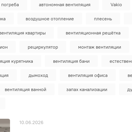
 погреба
автономная вентиляция
Vakio
нка
воздушное отопление
плесень
вентиляция квартиры
вентиляционная решётка
тион
рециркулятор
монтаж вентиляции
яция курятника
вентиляция бани
естествен
яция
дымоход
вентиляция офиса
в
вентиляция ванной
запах канализации
д
10.06.2026