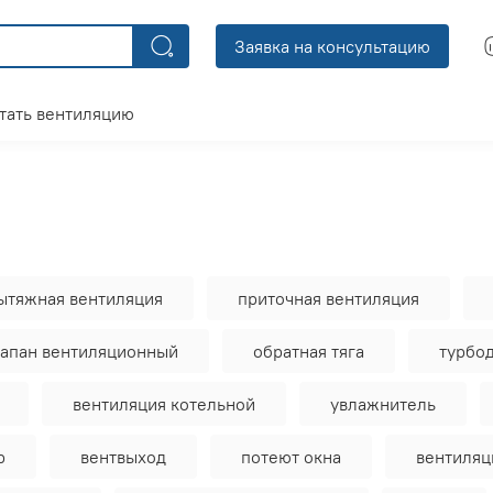
Заявка на консультацию
тать вентиляцию
ытяжная вентиляция
приточная вентиляция
лапан вентиляционный
обратная тяга
турбо
вентиляция котельной
увлажнитель
р
вентвыход
потеют окна
вентиляц