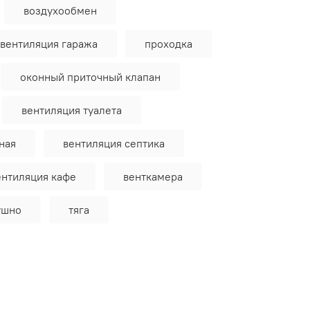
воздухообмен
вентиляция гаража
проходка
оконный приточный клапан
вентиляция туалета
ная
вентиляция септика
ентиляция кафе
венткамера
ушно
тяга