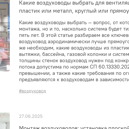
Какие воздуховоды выбрать для вентиля
пластик или металл, круглый или прямо
Какие воздуховоды выбрать — вопрос, от кот
монтажа, но и то, насколько система будет т
пять лет. В этой статье разбираем все ключ
воздуховод аэродинамически лучше прямоуго
же необходим, какие воздуховоды из пластик
вытяжки, бассейна, газовой колонки и систе
толщины стенок воздуховод нужен под конкре
потока допустима по нормам СП 60.13330.202
превышении, а также какие требования по ог
предъявляются к воздуховодам в зависимости
#воздуховод
27.06.2025
Монтаж воздуховодов: установка плоской