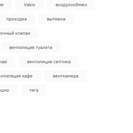
ия
Vakio
воздухообмен
проходка
вытяжка
точный клапан
вентиляция туалета
ная
вентиляция септика
ентиляция кафе
венткамера
ушно
тяга