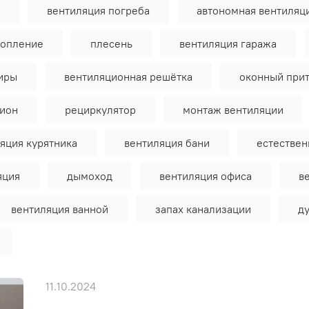
вентиляция погреба
автономная вентиляц
топление
плесень
вентиляция гаража
тиры
вентиляционная решётка
оконный при
тион
рециркулятор
монтаж вентиляции
яция курятника
вентиляция бани
естествен
яция
дымоход
вентиляция офиса
в
вентиляция ванной
запах канализации
д
11.10.2024