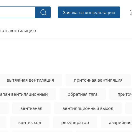
Заявка на консультацию
тать вентиляцию
вытяжная вентиляция
приточная вентиляция
лапан вентиляционный
обратная тяга
прито
й
вентканал
вентиляционный выход
вентвыход
рекуператор
аварийная