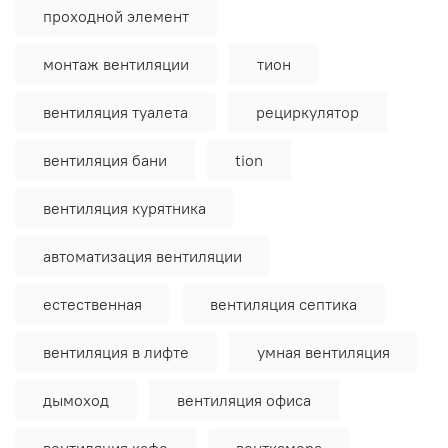
проходной элемент
монтаж вентиляции
тион
вентиляция туалета
рециркулятор
вентиляция бани
tion
вентиляция курятника
автоматизация вентиляции
естественная
вентиляция септика
вентиляция в лифте
умная вентиляция
дымоход
вентиляция офиса
вентиляция кафе
венткамера