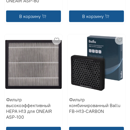
ONEAIR ASP-80
В корзину
В корзину
Фильтр
Фильтр
высокоэффективный
комбинированный Ballu
HEPA Н13 для ONEAIR
FB-H13-CARBON
ASP-100