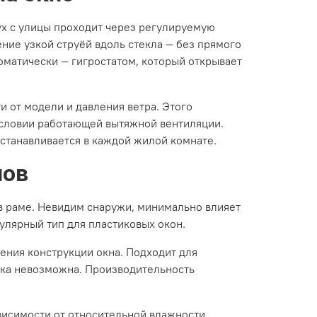
ух с улицы проходит через регулируемую
ние узкой струёй вдоль стекла — без прямого
томатически — гигростатом, который открывает
и от модели и давления ветра. Этого
условии работающей вытяжной вентиляции.
станавливается в каждой жилой комнате.
нов
в раме. Невидим снаружи, минимально влияет
улярный тип для пластиковых окон.
ения конструкции окна. Подходит для
овка невозможна. Производительность
висимости от относительной влажности