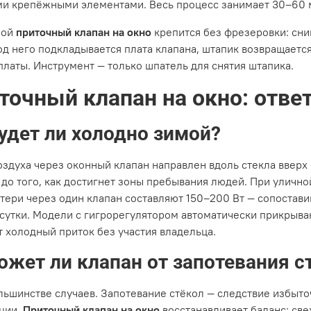
и крепёжными элементами. Весь процесс занимает 30–60 м
ной
приточный клапан на окно
крепится без фрезеровки: сни
од него подкладывается плата клапана, штапик возвращается
платы. Инструмент — только шпатель для снятия штапика.
точный клапан на окно: отве
удет ли холодно зимой?
оздуха через оконный клапан направлен вдоль стекла вверх
 до того, как достигнет зоны пребывания людей. При улично
тери через один клапан составляют 150–200 Вт — сопостав
 сутки. Модели с гигрорегулятором автоматически прикрыва
 холодный приток без участия владельца.
жет ли клапан от запотевания с
ольшинстве случаев. Запотевание стёкол — следствие избыт
ции.
Приточный клапан на окно
восстанавливает баланс: све