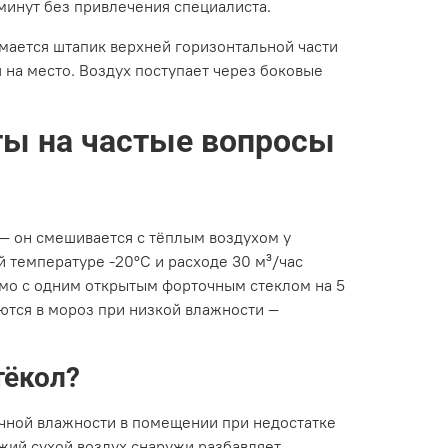
инут без привлечения специалиста.
мается штапик верхней горизонтальной части
 на место. Воздух поступает через боковые
ты на частые вопросы
 — он смешивается с тёплым воздухом у
й температуре -20°C и расходе 30 м³/час
имо с одним открытым форточным стеклом на 5
ются в мороз при низкой влажности —
тёкол?
очной влажности в помещении при недостатке
жий сухой воздух снаружи разбавляет