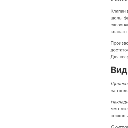
Клапан 
щель, ф
сквозня
клапан 
Произво
достато
Для ква
Вид
Щелево
на тепл
Накладн
монтажа
несколь
С гигро