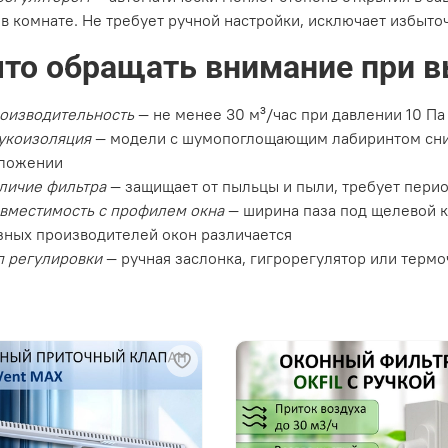
 в комнате. Не требует ручной настройки, исключает избыт
что обращать внимание при 
оизводительность
— не менее 30 м³/час при давлении 10 П
укоизоляция
— модели с шумопоглощающим лабиринтом сни
ложении
личие фильтра
— защищает от пыльцы и пыли, требует пери
вместимость с профилем окна
— ширина паза под щелевой кл
зных производителей окон различается
п регулировки
— ручная заслонка, гигрорегулятор или терм