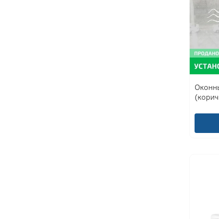
Оконн
(кори