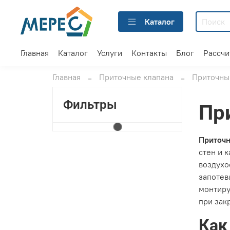
Каталог
Главная
Каталог
Услуги
Контакты
Блог
Рассчи
Главная
Приточные клапана
Приточный
Фильтры
Пр
Приточн
стен и 
воздухо
запотев
монтиру
при зак
Как