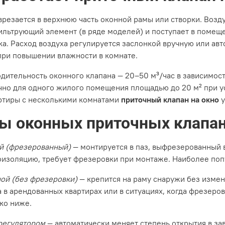
врезается в верхнюю часть оконной рамы или створки. Возд
ильтрующий элемент (в ряде моделей) и поступает в помеще
ка. Расход воздуха регулируется заслонкой вручную или ав
при повышении влажности в комнате.
дительность оконного клапана — 20–50 м³/час в зависимост
чно для одного жилого помещения площадью до 20 м² при 
ртиры с несколькими комнатами
приточный клапан на окно
у
ы оконных приточных клапа
й (фрезерованный)
— монтируется в паз, выфрезерованный 
оизоляцию, требует фрезеровки при монтаже. Наиболее поп
ой (без фрезеровки)
— крепится на раму снаружи без измен
 в арендованных квартирах или в ситуациях, когда фрезер
ко ниже.
регулятором
— автоматически меняет степень открытия в за