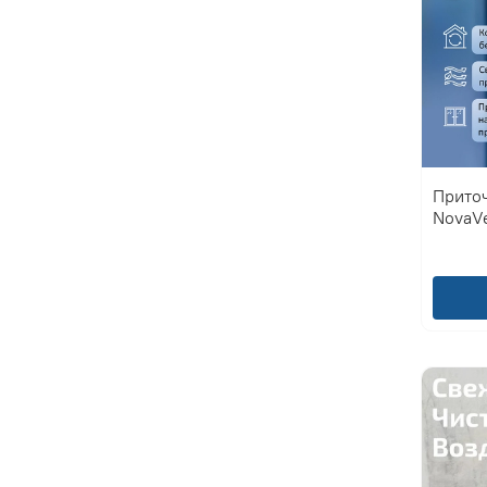
Прито
NovaV