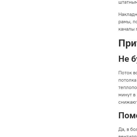
штатным
Наклад
рамы, п
каналы 
При
Не б
Поток в
потолка
теплопо
минут в
снижают
Помо
Да, в б
вентиля