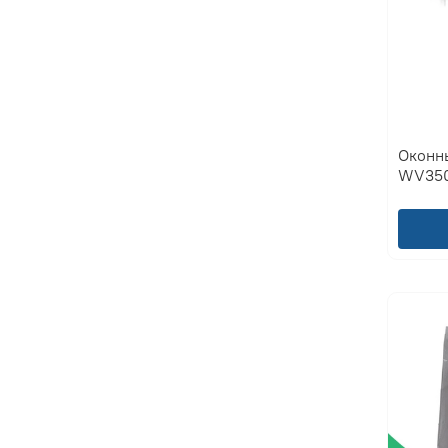
Оконн
WV350