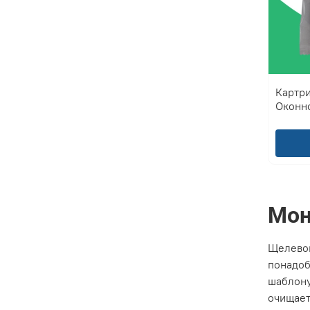
Картр
Оконн
Мон
Щелев
понадоб
шаблону
очищает