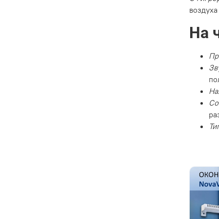
воздуха
На 
Пр
Зв
по
На
Со
ра
Ти