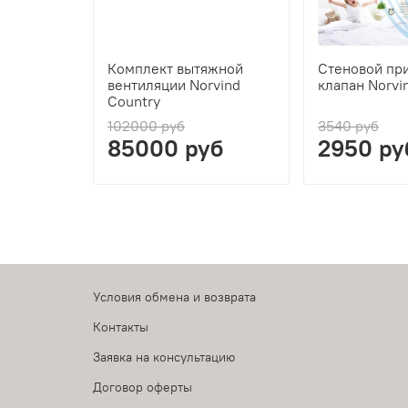
Комплект вытяжной
Стеновой пр
вентиляции Norvind
клапан Norvi
Country
102000 руб
3540 руб
85000 руб
2950 ру
Условия обмена и возврата
Контакты
Заявка на консультацию
Договор оферты