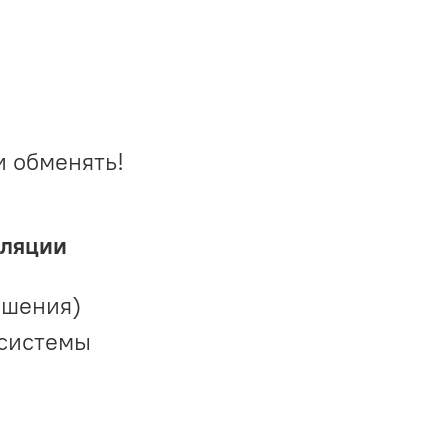
и обменять!
иляции
ешения)
 системы