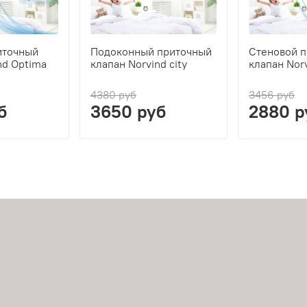
иточный
Подоконный приточный
Стеновой 
nd Optima
клапан Norvind city
клапан Norv
4380 руб
3456 руб
б
3650 руб
2880 р