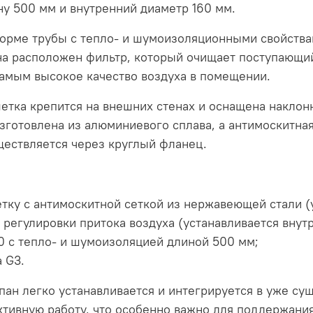
у 500 мм и внутренний диаметр 160 мм.
орме трубы с тепло- и шумоизоляционными свойствам
на расположен фильтр, который очищает поступающий
самым высокое качество воздуха в помещении.
етка крепится на внешних стенах и оснащена накло
зготовлена из алюминиевого сплава, а антимоскитна
ествляется через круглый фланец.
у с антимоскитной сеткой из нержавеющей стали (у
 регулировки притока воздуха (устанавливается внутр
0 с тепло- и шумоизоляцией длиной 500 мм;
 G3.
апан легко устанавливается и интегрируется в уже с
тивную работу, что особенно важно для поддержани