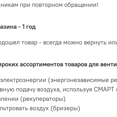
жникам при повторном обращении!
зина - 1 год
одошел товар - всегда можно вернуть ил
ироких ассортиментов товаров для вент
 электроэнергии (энергонезависимые р
вную подачу воздуха, используя СМАРТ
плении (рекуператоры)
льтровать воздух (бризеры)