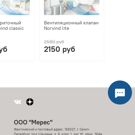
приточный
Вентиляционный клапан
ind classic
Norvind lite
2580 руб
уб
2150 руб
ООО "Мерес"
Фактический и почтовый адрес: 195027, г. Санкт-
Петербург, пр-т Шаумяна, д. 8, корп. 1, лит. Ю, офис. 304а