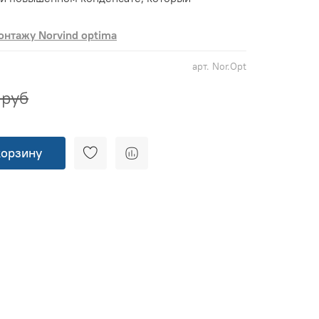
онтажу Norvind optima
арт.
Nor.Opt
 руб
корзину