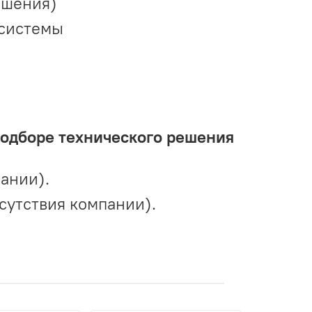
ешения)
 системы
подборе технического решения
ании).
сутствия компании).