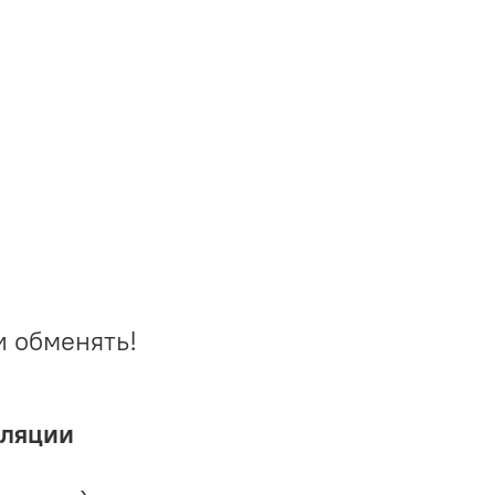
и обменять!
иляции