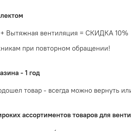
плектом
 + Вытяжная вентиляция = СКИДКА 10%
жникам при повторном обращении!
зина - 1 год
одошел товар - всегда можно вернуть ил
ироких ассортиментов товаров для вент