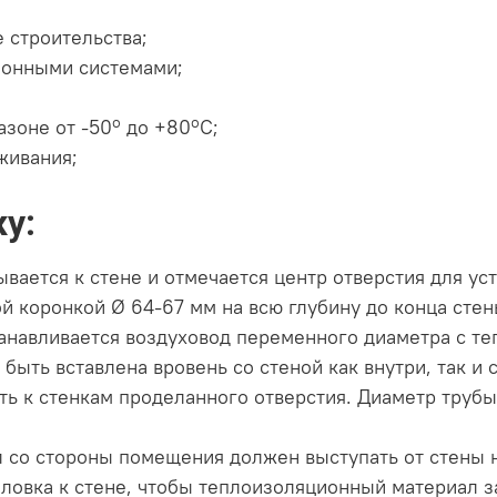
 строительства;
ионными системами;
o
o
азоне от -50
до +80
С;
живания;
у:
вается к стене и отмечается центр отверстия для ус
й коронкой Ø 64-67 мм на всю глубину до конца стен
анавливается воздуховод переменного диаметра с те
быть вставлена вровень со стеной как внутри, так и 
ть к стенкам проделанного отверстия. Диаметр труб
 со стороны помещения должен выступать от стены н
овка к стене, чтобы теплоизоляционный материал з