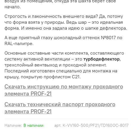
воздух из помещения, откуда эта шахта берет свое
начало.
Строгость и лаконичность внешнего вида? Да, потому
что форма взята у природы. Ведь шар – это идеальная
форма. И именно она задала идею о шапке дефлектора.
А еще приятный глазу шоколадный оттенок №8017 по
RAL
-палитре.
Основные составные части комплекта, составляющего
систему активной вентиляции – это
турбодефлектор
,
трехслойный вентвыход и проходной элемент.
Последний изготовлен специально для монтажа на
крышу, покрытую профлистом С21.
Скачать инструкцию по монтажу проходного
элемента PROF-21
Скачать технический паспорт проходного
элемента PROF-21
Наличие:
В наличии
арт.
K-VV160-500/PF21/TD160OC-8017