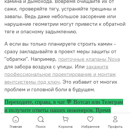
камина и дымохода. Вовремя очищайте их от
сажи, проверяйте тягу, устраняйте трещины и
завалы. Ведь даже небольшое засорение или
нарушение геометрии могут привести к обратной
тяге и опасному задымлению.
А если вы только планируете строить камин -
сразу закладывайте в проект меры защиты от
"обратки". Например,
приточные клапаны Nova
для забора воздуха с улицы. Или
закажите
профессиональное проектирование и монтаж
вентсистемы под ключ
. Это избавит от многих
проблем и головной боли в будущем.
Переходите, справа, в чат 💬 Вотсап или Телеграм
и получите ответы
наших инженеров. Время
отклика 30 - 60 минут.
Главная
Поиск
Корзина
Избранное
Профиль
Как справиться с обратной тягой в газовой