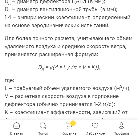
D
– диаметр дефлектора ЦАГИ (в мм);
д
D
– диаметр вентиляционной трубы (в мм);
в
1,4 – эмпирический коэффициент, определенный
на основе аэродинамических испытаний.
Для более точного расчета, учитывающего объем
удаляемого воздуха и среднюю скорость ветра,
применяется расширенная формула:
D
= √(4 × L / (π × V × K)),
д
где:
L – требуемый объем удаляемого воздуха (м³/ч);
V – расчетная скорость воздуха в горловине
дефлектора (обычно принимается 1-2 м/с);
K – коэффициент эффективности, зависящий от
формы дефлектора и скорости ветра (для
стандартных дефлекторов ЦАГИ при скорости
Главная
Поиск
Корзина
Избранное
Профиль
ветра 5 м/с принимается равным 1,2-1,5).