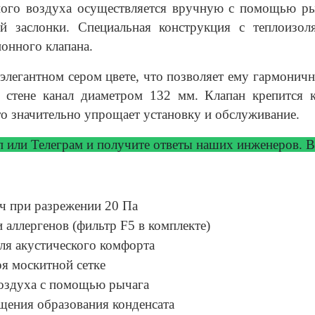
ого воздуха осуществляется вручную с помощью рыч
й заслонки. Специальная конструкция с теплоизол
ионного клапана.
элегантном сером цвете, что позволяет ему гармоничн
в стене канал диаметром 132 мм. Клапан крепится 
о значительно упрощает установку и обслуживание.
ап или Телеграм и получите ответы
наших инженеров. Вр
/ч при разрежении 20 Па
 аллергенов (фильтр F5 в комплекте)
я акустического комфорта
я москитной сетке
воздуха с помощью рычага
щения образования конденсата