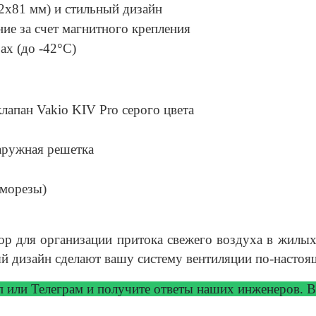
2х81 мм) и стильный дизайн
ие за счет магнитного крепления
ах (до -42°С)
апан Vakio KIV Pro серого цвета
аружная решетка
аморезы)
ор для организации притока свежего воздуха в жилы
ый дизайн сделают вашу систему вентиляции по-насто
ап или Телеграм и получите ответы
наших инженеров. Вр