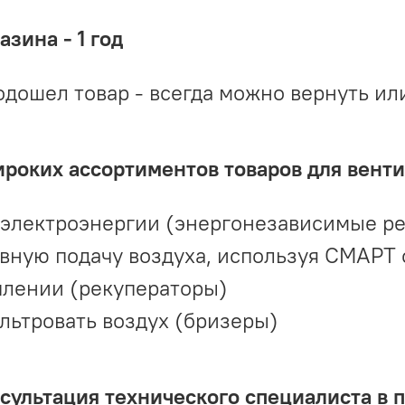
зина - 1 год
одошел товар - всегда можно вернуть ил
ироких ассортиментов товаров для вент
 электроэнергии (энергонезависимые р
вную подачу воздуха, используя СМАРТ
плении (рекуператоры)
льтровать воздух (бризеры)
ультация технического специалиста в 