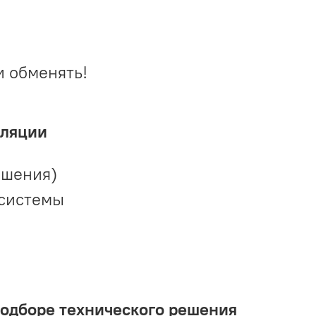
и обменять!
иляции
ешения)
 системы
подборе технического решения