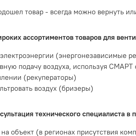
одошел товар - всегда можно вернуть ил
ироких ассортиментов товаров для вент
 электроэнергии (энергонезависимые р
вную подачу воздуха, используя СМАРТ
плении (рекуператоры)
льтровать воздух (бризеры)
ультация технического специалиста в 
на объект (в регионах присутствия комп