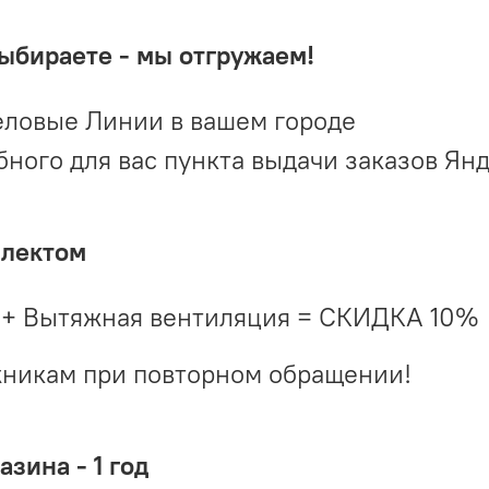
выбираете - мы отгружаем!
ловые Линии в вашем городе
ого для вас пункта выдачи заказов Ян
плектом
 + Вытяжная вентиляция = СКИДКА 10%
жникам при повторном обращении!
зина - 1 год