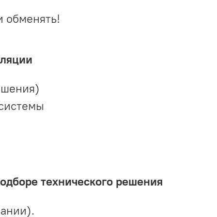
и обменять!
иляции
ешения)
 системы
подборе технического решения
ании).