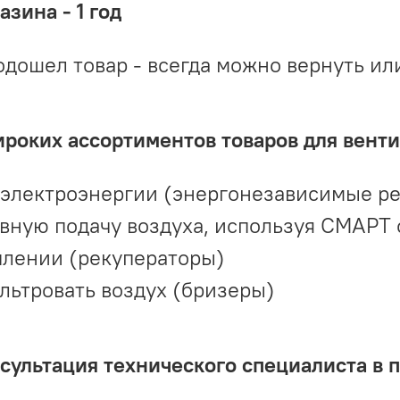
зина - 1 год
одошел товар - всегда можно вернуть ил
ироких ассортиментов товаров для вент
 электроэнергии (энергонезависимые р
вную подачу воздуха, используя СМАРТ
плении (рекуператоры)
льтровать воздух (бризеры)
ультация технического специалиста в 