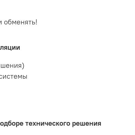
и обменять!
иляции
ешения)
 системы
подборе технического решения