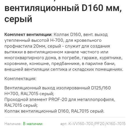
вентиляционный D160 мм,
серый
Комплект вентиляции
: Колпак D160, вент. выход
утепленный высотой Н-700, для кровельного
профнастила 20мм, серый - служит для создания
вытяжки в вентиляционном канале частного или
многоквартирного дома, в погребе, гараже, курятнике,
коровнике, конюшне, предбаннике, в парилке бани,
внешней вентиляции септика и складских помещениях.
Комплектация:
Вентиляционный выход изолированный D125/160
H=700, RAL7015 серый;
Проходной элемент PROF-20 для металлопрофиля,
RAL7015 серый;
Колпак вентиляционный D160, RAL7015 серый.
Наличие:
В наличии
арт.
K-VV160-700/PF20/K160-7015