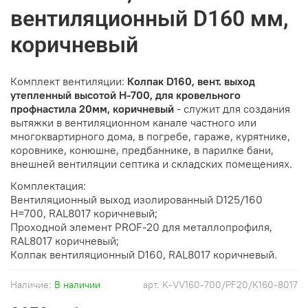
вентиляционный D160 мм,
коричневый
Комплект вентиляции:
Колпак D160, вент. выход
утепленный высотой Н-700, для кровельного
профнастила 20мм, коричневый
- служит для создания
вытяжки в вентиляционном канале частного или
многоквартирного дома, в погребе, гараже, курятнике,
коровнике, конюшне, предбаннике, в парилке бани,
внешней вентиляции септика и складских помещениях.
Комплектация:
Вентиляционный выход изолированный D125/160
H=700, RAL8017 коричневый;
Проходной элемент PROF-20 для металлопрофиля,
RAL8017 коричневый;
Колпак вентиляционный D160, RAL8017 коричневый.
Наличие:
В наличии
арт.
K-VV160-700/PF20/K160-8017