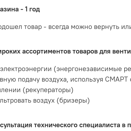
зина - 1 год
одошел товар - всегда можно вернуть ил
ироких ассортиментов товаров для вент
 электроэнергии (энергонезависимые р
вную подачу воздуха, используя СМАРТ
плении (рекуператоры)
льтровать воздух (бризеры)
ультация технического специалиста в 