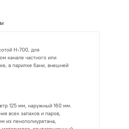
вы
сотой Н-700, для
ом канале частного или
ке, в парилке бани, внешней
тр 125 мм, наружный 160 мм.
ия всех запахов и паров,
ем из пенополиуретана,
 материалов, вентиляционный