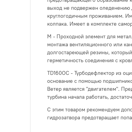
выход не подвержен оледенению д
круглогодичным проживанием. Име
колпака. Имеет в комплекте само
M - Проходной элемент для мета
монтажа вентиляционного или кан
долгостареющей резины, который
герметичность соединения с кров
TD160OC - Турбодефлектор из оцин
основание с помощью подшипников
Ветер является "двигателем". Пре
турбина начала работать, достато
С этим товаром рекомендуем допо
гидрозатвора предотвращает попа