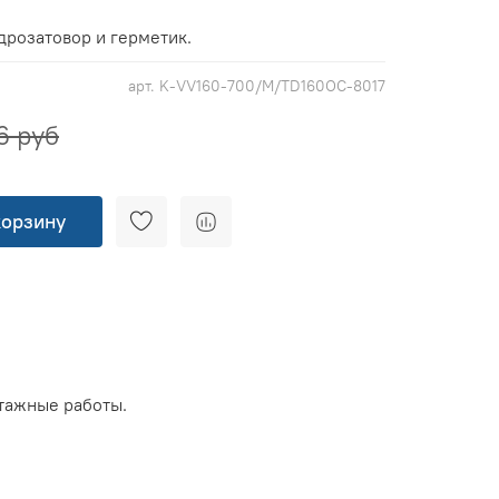
дрозатовор и герметик.
арт.
K-VV160-700/M/TD160OC-8017
6 руб
корзину
тажные работы.