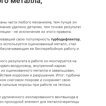
го металла,
аны части любого механизма, тем лучше он
мания уделено деталям, тем точнее результат.
ляции - не исключение из этого правила.
оевавший свою популярность
турбодефлектор
,
го используется оцинкованный металл, стал
обеспечивающим ее бесперебойную работу и
ого результата в работе он монтируется на
ндвич-воздуховод, внутренний каркас
 из оцинкованного металла и завальцован,
йствия коррозии и разрушения. Итог: турбина
ком снеговом покрове и сохраняет свою
в сильные морозы при работе на теплых
 удлиненного изолированного вентвыхода в
чен проходной элемент для металлочерепицы