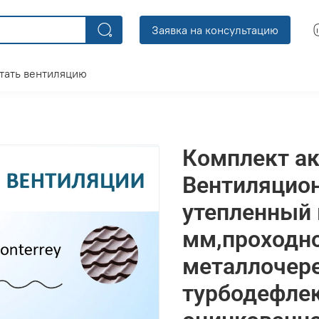
Заявка на консультацию
тать вентиляцию
Комплект ак
Вентиляцио
утепленный
мм,проходно
металлочере
турбодефлек