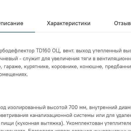
писание
Характеристики
Отзы
урбодефлектор TD160 ОЦ, вент. выход утепленный вы
чневый - служит для увеличения тяги в вентиляционн
, гараже, курятнике, коровнике, конюшне, предбанни
помещениях.
од изолированный высотой 700 мм, внутренний диаме
ветривания канализационной системы или для удален
пищи (кухонная вытяжка). Укомплектован утеплител
онденсата. Благодаря использованию инновационных