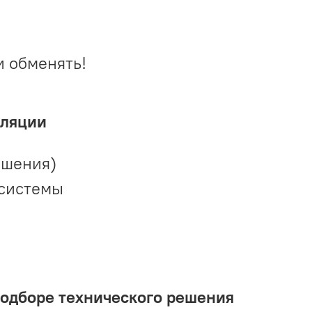
и обменять!
иляции
ешения)
 системы
подборе технического решения