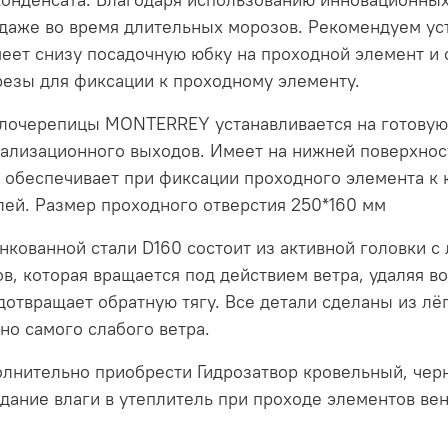
аже во время длительных морозов. Рекомендуем уст
ет снизу посадочную юбку на проходной элемент и 
резы для фиксации к проходному элементу.
ллочерепицы MONTERREY устанавливается на готовую
ализационного выходов. Имеет на нижней поверхнос
 обеспечивает при фиксации проходного элемента к
лей. Размер проходного отверстия 250*160 мм
кованной стали D160 состоит из активной головки с 
, которая вращается под действием ветра, удаляя во
дотвращает обратную тягу. Все детали сделаны из лё
чно самого слабого ветра.
лнительно приобрести Гидрозатвор кровельный, черн
дание влаги в утеплитель при проходе элементов вен