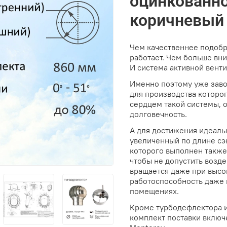
оцинкованно
коричневый
Чем качественнее подобр
работает. Чем больше вни
И система активной венти
Именно поэтому уже зав
для производства которо
сердцем такой системы, 
долговечность.
А для достижения идеальн
увеличенный по длине сэ
которого выполнен также
чтобы не допустить возде
вращается даже при высо
работоспособность даже 
помещениях.
Кроме турбодефлектора и
комплект поставки вклю