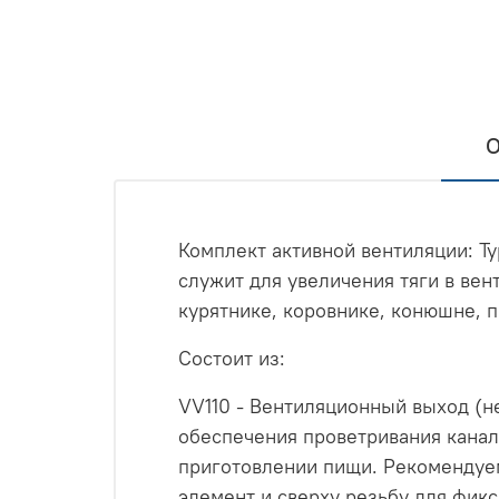
О
Комплект активной вентиляции: Ту
служит для увеличения тяги в вен
курятнике, коровнике, конюшне, 
Состоит из:
VV110 - Вентиляционный выход (н
обеспечения проветривания канал
приготовлении пищи. Рекомендуем
элемент и сверху резьбу для фик