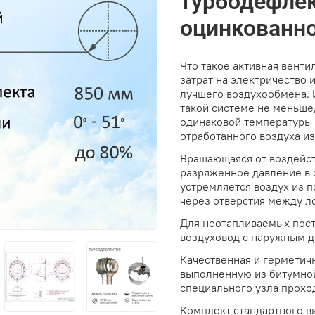
турбодефлек
оцинкованно
Что такое активная венти
затрат на электричество 
лучшего воздухообмена. 
такой системе не меньше,
одинаковой температуры 
отработанного воздуха и
Вращающаяся от воздейст
разряженное давление в с
устремляется воздух из 
через отверстия между л
Для неотапливаемых пос
воздуховод с наружным д
Качественная и герметич
выполненную из битумно
специального узла прохо
Комплект стандартного в