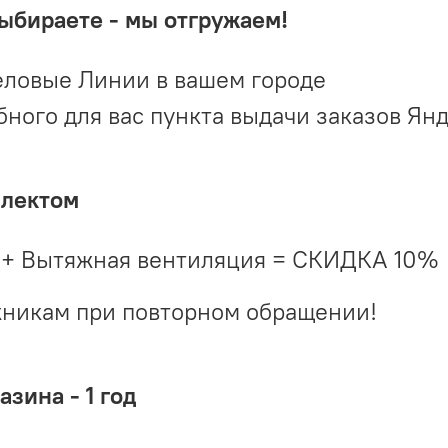
выбираете - мы отгружаем!
ловые Линии в вашем городе
ого для вас пункта выдачи заказов Ян
плектом
 + Вытяжная вентиляция = СКИДКА 10%
жникам при повторном обращении!
зина - 1 год