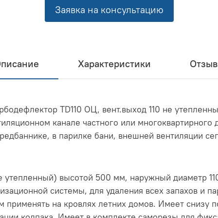
Заявка на консультацию
писание
Характеристики
Отзы
рбодефлектор TD110 ОЦ, вент.выход 110 не утепленны
тиляционном канале частного или многоквартирного д
предбаннике, в парилке бани, внешней вентиляции се
е утепленный) высотой 500 мм, наружный диаметр 11
изационной системы, для удаления всех запахов и п
 применять на кровлях летних домов. Имеет снизу 
сации колпака. Имеет в комплекте саморезы для фикс