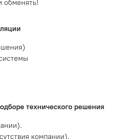
и обменять!
иляции
ешения)
 системы
подборе технического решения
ании).
сутствия компании).