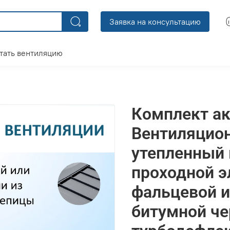
Заявка на консультацию
тать вентиляцию
Комплект ак
Вентиляцио
утепленный 
проходной э
фальцевой и
битумной че