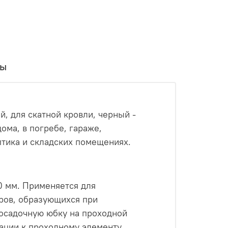
вы
й, для скатной кровли, черный -
ома, в погребе, гараже,
птика и складских помещениях.
0 мм. Применяется для
аров, образующихся при
посадочную юбку на проходной
ации к проходному элементу.