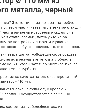
тор Ø 110 мм из
го металла, черный
ляция? Это вентиляция, которая не требует
и при этом увеличивает тягу в вентканалах для
И неотапливаемые строения нуждаются в
 чем отапливаемые, потому что из-за
внутри постройки и снаружи удаление
з помещения будет происходить очень плохо.
вия ветра шапка
турбодефлектора
создает
истеме, в результате чего в эту область
помещения, чтобы затем покинуть вентканал
опастями на турбине.
троек используется нетеплоизолированный
иаметром 110 мм.
ная установка на фальцевую кровлю и
й черепицы осуществляется с помощью
да.
ида состоит из турбодефлектора из