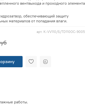
тепленного вентвыхода и проходного элемента
гидрозатвор, обеспечивающий защиту
ьных материалов от попадания влаги.
арт.
K-VV110/S/TD110OC-9005
руб
корзину
тажные работы.