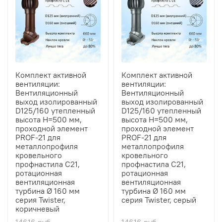
Комплект активной
Комплект активной
вентиляции:
вентиляции:
Вентиляционный
Вентиляционный
выход изолированный
выход изолированный
D125/160 утепленный
D125/160 утепленный
высота H=500 мм,
высота H=500 мм,
проходной элемент
проходной элемент
PROF-21 для
PROF-21 для
металлопрофиля
металлопрофиля
кровельного
кровельного
профнастила С21,
профнастила С21,
ротационная
ротационная
вентиляционная
вентиляционная
турбина Ø 160 мм
турбина Ø 160 мм
серия Twister,
серия Twister, серый
коричневый