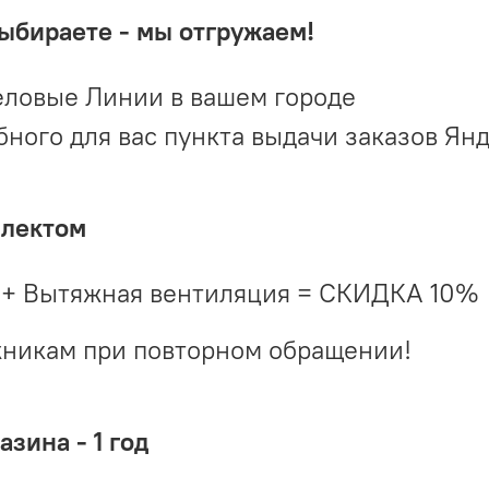
выбираете - мы отгружаем!
ловые Линии в вашем городе
ого для вас пункта выдачи заказов Ян
плектом
 + Вытяжная вентиляция = СКИДКА 10%
жникам при повторном обращении!
зина - 1 год