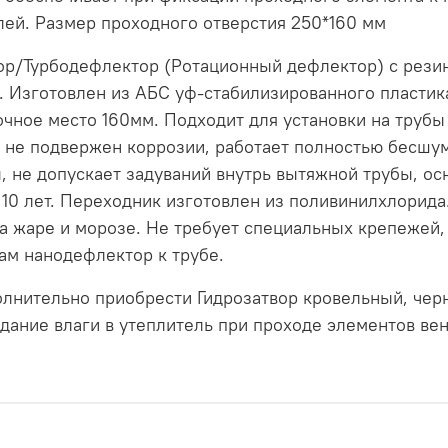
лей. Размер проходного отверстия 250*160 мм
р/Турбодефлектор (Ротационный дефлектор) с резин
. Изготовлен из АБС уф-стабилизированного пластика
очное место 160мм. Подходит для установки на трубы
, не подвержен коррозии, работает полностью бесшум
, не допускает задуваний внутрь вытяжной трубы, ос
10 лет. Переходник изготовлен из поливинилхлорида.
на жаре и морозе. Не требует специальных крепежей,
ам нанодефлектор к трубе.
лнительно приобрести Гидрозатвор кровельный, черн
дание влаги в утеплитель при проходе элементов вен