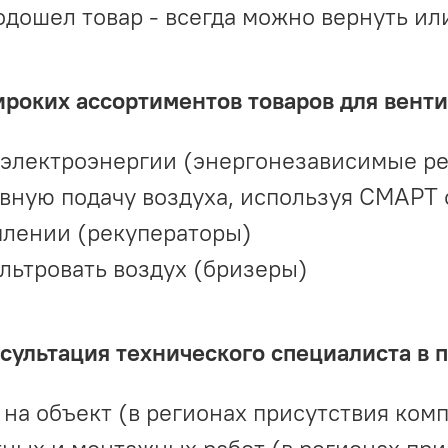
одошел товар - всегда можно вернуть ил
ироких ассортиментов товаров для вент
 электроэнергии (энергонезависимые р
вную подачу воздуха, используя СМАРТ
плении (рекуператоры)
льтровать воздух (бризеры)
ультация технического специалиста в 
на объект (в регионах присутствия комп
ных и монтажных работ (в регионах при