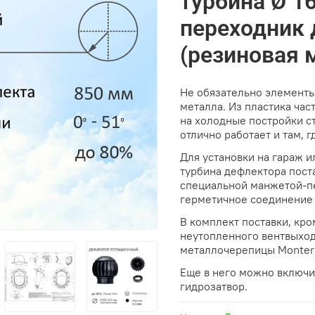
турбина Ø 16
переходник 
(резиновая 
Не обязательно элементы
металла. Из пластика час
на холодные постройки ст
отлично работает и там, гд
Для установки на гараж и
турбина дефлектора пост
специальной манжетой-п
герметичное соединение 
В комплект поставки, кр
неутопленного вентвыход
металлочерепицы Monterr
Еще в него можно включи
гидрозатвор.