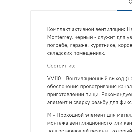
О
Комплект активной вентиляции: Н
Monterrey, черный - служит для у
погребе, гараже, курятнике, коро
складских помещениях.
Состоит из:
VV110 - Вентиляционный выход (н
обеспечения проветривания канал
приготовлении пищи. Рекомендуем
элемент и сверху резьбу для фик
M - Проходной элемент для мета
монтажа вентиляционного или кан
долгостареющей резины, который