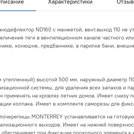
писание
Характеристики
Отзы
анодефлектор ND160 с манжетой, вент.выход 110 не 
величения тяги в вентиляционном канале частного ил
внике, конюшне, предбаннике, в парилке бани, внешн
е утепленный) высотой 500 мм, наружный диаметр 11
изационной системы, для удаления всех запахов и п
 применять на кровлях летних домов. Имеет снизу 
сации колпака. Имеет в комплекте саморезы для фикс
ллочерепицы MONTERREY устанавливается на готовую
ализационного выходов. Имеет на нижней поверхнос
 обеспечивает при фиксации проходного элемента к