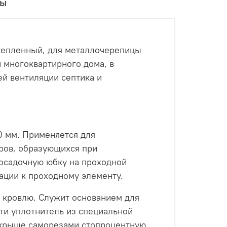
вы
утепленный, для металлочерепицы
и многоквартирного дома, в
ей вентиляции септика и
0 мм. Применяется для
аров, образующихся при
посадочную юбку на проходной
ации к проходному элементу.
 кровлю. Служит основанием для
ти уплотнитель из специальной
 крыше саморезами стопроцентную