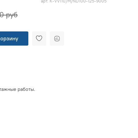
арт.
K-VV110/M/ND100-125-9005
0 руб
корзину
тажные работы.