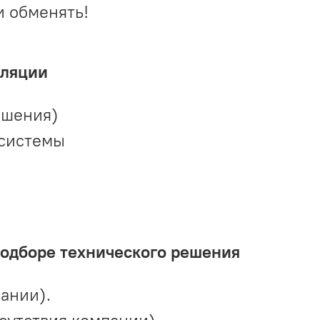
и обменять!
иляции
ешения)
 системы
подборе технического решения
ании).
сутствия компании).