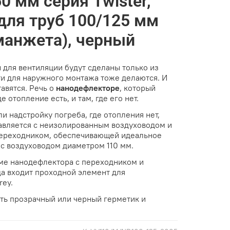
0 мм серия Twister,
для труб 100/125 мм
манжета), черный
 для вентиляции будут сделаны только из
ти для наружного монтажа тоже делаются. И
авятся. Речь о
нанодефлекторе
, который
е отопление есть, и там, где его нет.
ли надстройку погреба, где отопления нет,
авляется с неизолированным воздуховодом и
ереходником, обеспечивающей идеальное
с воздуховодом диаметром 110 мм.
оме нанодефлектора с переходником и
а входит проходной элемент для
ey.
ть прозрачный или черный герметик и