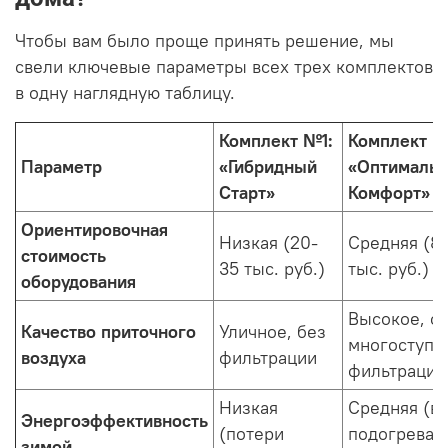
Чтобы вам было проще принять решение, мы
свели ключевые параметры всех трех комплектов
в одну наглядную таблицу.
Комплект №1:
Комплект №
Параметр
«Гибридный
«Оптималь
Старт»
Комфорт»
Ориентировочная
Низкая (20-
Средняя (8
стоимость
35 тыс. руб.)
тыс. руб.)
оборудования
Высокое, с
Качество приточного
Уличное, без
многоступе
воздуха
фильтрации
фильтрацие
Низкая
Средняя (в
Энергоэффективность
(потери
подогревае
зимой