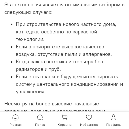
Эта технология является оптимальным выбором в
следующих случаях:
При строительстве нового частного дома,
коттеджа, особенно по каркасной
технологии.
Если в приоритете высокое качество
воздуха, отсутствие пыли и аллергенов.
Когда важна эстетика интерьера без
радиаторов и труб.
Если есть планы в будущем интегрировать
систему центрального кондиционирования и
увлажнения.
Несмотря на более высокие начальные
вложения, правильно спроектированная и
смонтированная
система вентиляции и
Главная
Поиск
Корзина
Избранное
Профиль
воздушного отопления
окупается за счет высокой