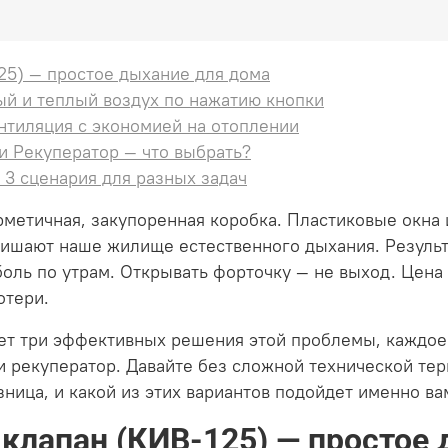
25) — простое дыхание для дома
стый и теплый воздух по нажатию кнопки
ентиляция с экономией на отоплении
и Рекуператор — что выбрать?
 3 сценария для разных задач
рметичная, закупоренная коробка. Пластиковые окна
 лишают наше жилище естественного дыхания. Резуль
боль по утрам. Открывать форточку — не выход. Цена
отери.
ет три эффективных решения этой проблемы, каждое 
и рекуператор. Давайте без сложной технической те
ница, и какой из этих вариантов подойдет именно ва
 клапан (КИВ-125) — простое