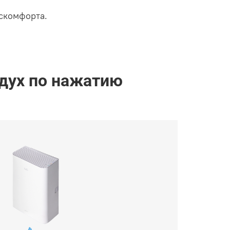
скомфорта.
оздух по нажатию