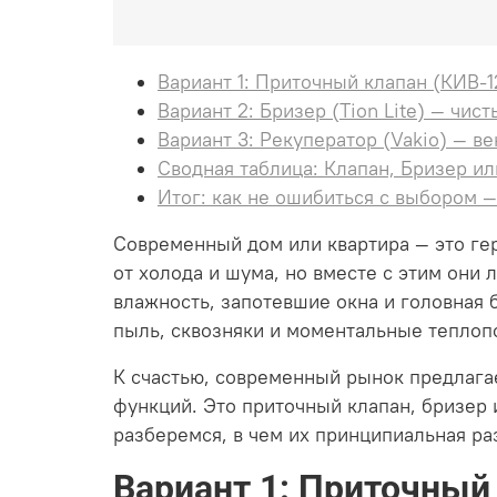
Вариант 1: Приточный клапан (КИВ-1
Вариант 2: Бризер (Tion Lite) — чи
Вариант 3: Рекуператор (Vakio) — в
Сводная таблица: Клапан, Бризер ил
Итог: как не ошибиться с выбором —
Современный дом или квартира — это ге
от холода и шума, но вместе с этим они
влажность, запотевшие окна и головная 
пыль, сквозняки и моментальные теплоп
К счастью, современный рынок предлага
функций. Это приточный клапан, бризер 
разберемся, в чем их принципиальная раз
Вариант 1: Приточный