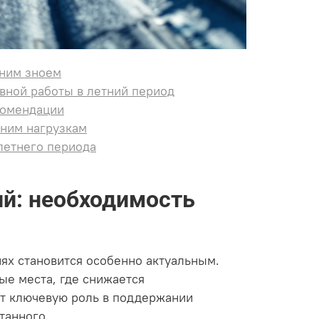
тним зноем
вной работы в летний период
комендации
тним нагрузкам
летнего периода
й: необходимость
х становится особенно актуальным.
е места, где снижается
т ключевую роль в поддержании
танного.