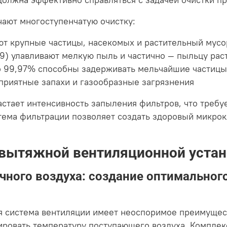
олжна эффективно справляться с задачей очистки пр
ают многоступенчатую очистку:
ют крупные частицы, насекомых и растительный мусо
F9) улавливают мелкую пыль и частично — пыльцу рас
 99,97% способны задерживать мельчайшие частицы
приятные запахи и газообразные загрязнения
стает интенсивность запыления фильтров, что требу
тема фильтрации позволяет создать здоровый микро
вытяжной вентиляционной устан
чного воздуха: создание оптимальног
я система вентиляции имеет неоспоримое преимущес
ровать температуру поступающего воздуха. Комплек