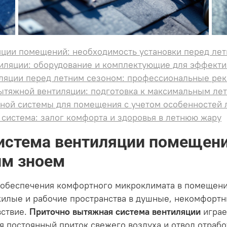
яции помещений: необходимость установки перед ле
иляции: оборудование и комплектующие для эффекти
иляции перед летним сезоном: профессиональные ре
ытяжной вентиляции: подготовка к максимальным ле
ной системы для помещения с учетом особенностей 
система: залог комфорта и здоровья в летнюю жару
истема вентиляции помещени
им зноем
обеспечения комфортного микроклимата в помещения
илые и рабочие пространства в душные, некомфортны
вствие.
Приточно вытяжная система вентиляции
играе
 постоянный приток свежего воздуха и отвод отрабо