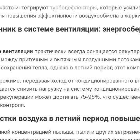
 часто интегрируют
турбодефлекторы
, которые усили
 для повышения эффективности воздухообмена в жарк
ник в системе вентиляции: энергосб
а вентиляции
практически всегда оснащается рекупе
ю между приточным и вытяжным воздушными потоками
 сохранения тепла, однако в летний период этот ком
 режиме, передавая холод от кондиционированного вн
дается снизить нагрузку на систему кондиционирован
екуперации может достигать 75-95%, что существен
контроля.
истки воздуха в летний период повыш
ной концентрацией пыльцы, пыли и других загрязнен