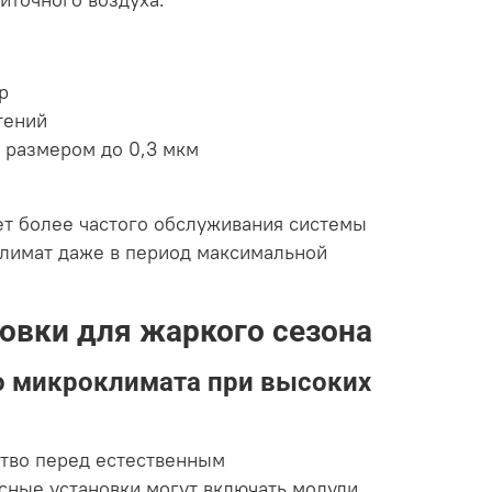
иточного воздуха.
р
тений
 размером до 0,3 мкм
ет более частого обслуживания системы
климат даже в период максимальной
овки для жаркого сезона
о микроклимата при высоких
тво перед естественным
сные установки могут включать модули