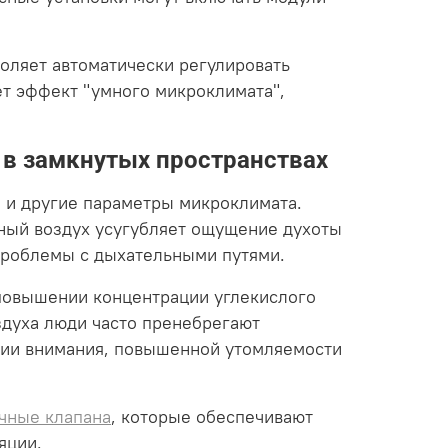
оляет автоматически регулировать
ет эффект "умного микроклимата",
 в замкнутых пространствах
о и другие параметры микроклимата.
жный воздух усугубляет ощущение духоты
 проблемы с дыхательными путями.
повышении концентрации углекислого
здуха люди часто пренебрегают
ации внимания, повышенной утомляемости
чные клапана
, которые обеспечивают
яции.