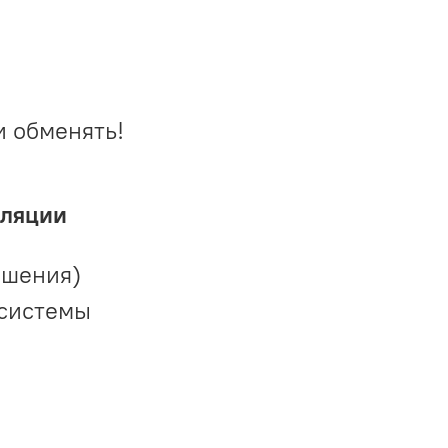
и обменять!
иляции
ешения)
 системы