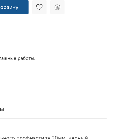
корзину
тажные работы.
вы
ельного профнастила 20мм, черный