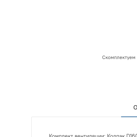
Скомплектуем 
О
Комплект вентиляции: Колпак D16