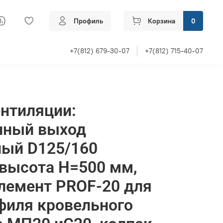
Профиль
Корзина
0
+7(812) 679-30-07
+7(812) 715-40-07
нтиляции:
нный выход
ный D125/160
высота H=500 мм,
лемент PROF-20 для
филя кровельного