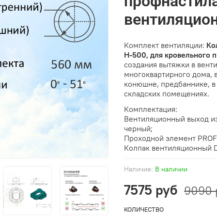
профнастила
вентиляцио
Комплект вентиляции:
Ко
Н-500, для кровельного 
создания вытяжки в вент
многоквартирного дома, в
конюшне, предбаннике, в
складских помещениях.
Комплектация:
Вентиляционный выход и
чeрный;
Проходной элемент PROF
Колпак вентиляционный 
Наличие:
В наличии
7575 руб
9090 
КОЛИЧЕСТВО