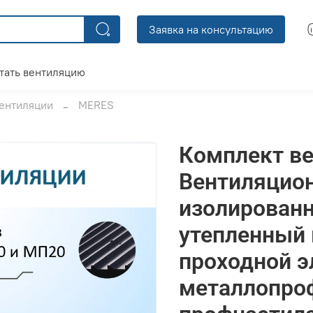
Заявка на консультацию
тать вентиляцию
ентиляции
MERES
Комплект ве
Вентиляцио
изолирован
утепленный 
проходной э
металлопро