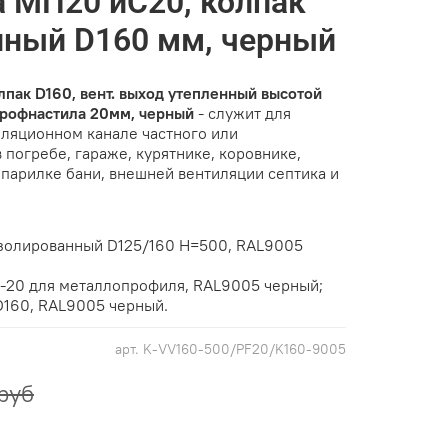
 МП20 иС20, колпак
нный D160 мм, черный
лпак D160, вент. выход утепленный высотой
профнастила 20мм, черный
- служит для
иляционном канале частного или
 погребе, гараже, курятнике, коровнике,
 парилке бани, внешней вентиляции септика и
золированный D125/160 H=500, RAL9005
-20 для металлопрофиля, RAL9005 чeрный;
D160, RAL9005 чeрный.
арт.
K-VV160-500/PF20/K160-9005
руб