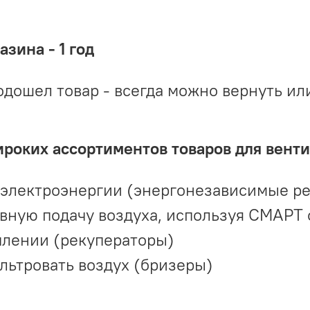
зина - 1 год
одошел товар - всегда можно вернуть ил
ироких ассортиментов товаров для вент
 электроэнергии (энергонезависимые р
вную подачу воздуха, используя СМАРТ
плении (рекуператоры)
льтровать воздух (бризеры)