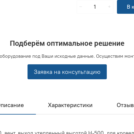
В 
Подберём оптимальное решение
оборудование под Ваши исходные данные. Осуществим мон
Заявка на консультацию
писание
Характеристики
Отзы
0, вент. выход утепленный высотой Н-500, для кров