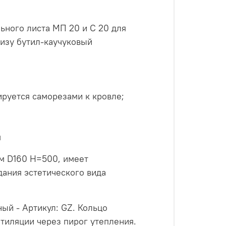
ьного листа МП 20 и С 20 для
изу бутил-каучуковый
ируется саморезами к кровле;
м
м D160 H=500, имеет
ания эстетического вида
ый - Артикул: GZ. Кольцо
тиляции через пирог утепления.