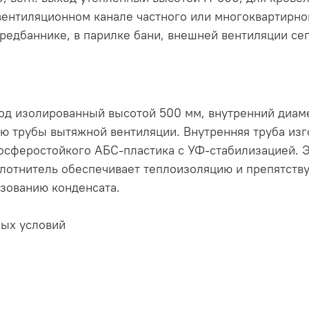
вентиляционном канале частного или многоквартирног
предбаннике, в парилке бани, внешней вентиляции се
од изолированный высотой 500 мм, внутренний диаме
лю трубы вытяжной вентиляции. Внутренняя труба изг
осферостойкого АБС-пластика с УФ-стабилизацией. 
лотнитель обеспечивает теплоизоляцию и препятств
зованию конденсата.
ных условий