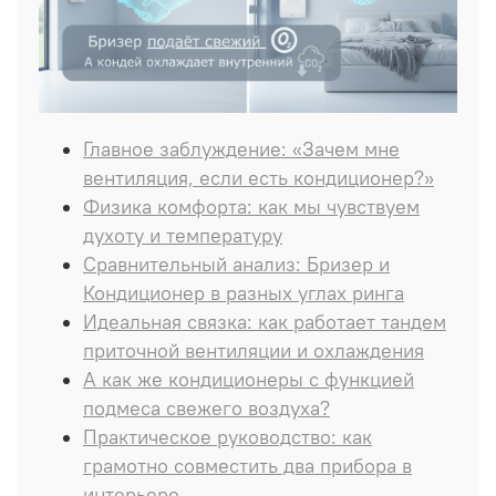
Главное заблуждение: «Зачем мне
вентиляция, если есть кондиционер?»
Физика комфорта: как мы чувствуем
духоту и температуру
Сравнительный анализ: Бризер и
Кондиционер в разных углах ринга
Идеальная связка: как работает тандем
приточной вентиляции и охлаждения
А как же кондиционеры с функцией
подмеса свежего воздуха?
Практическое руководство: как
грамотно совместить два прибора в
интерьере