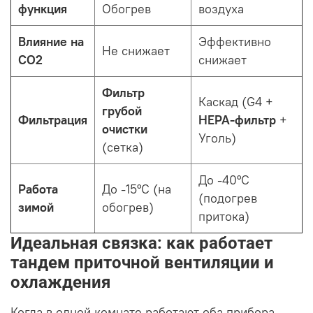
функция
Обогрев
воздуха
Влияние на
Эффективно
Не снижает
CO2
снижает
Фильтр
Каскад (G4 +
грубой
Фильтрация
HEPA-фильтр
+
очистки
Уголь)
(сетка)
До -40°C
Работа
До -15°C (на
(подогрев
зимой
обогрев)
притока)
Идеальная связка: как работает
тандем приточной вентиляции и
охлаждения
Когда в одной комнате работают оба прибора,