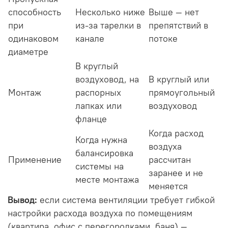
способность
Несколько ниже
Выше — нет
при
из-за тарелки в
препятствий в
одинаковом
канале
потоке
диаметре
В круглый
воздуховод, на
В круглый или
Монтаж
распорных
прямоугольный
лапках или
воздуховод
фланце
Когда расход
Когда нужна
воздуха
балансировка
Применение
рассчитан
системы на
заранее и не
месте монтажа
меняется
Вывод:
если система вентиляции требует гибкой
настройки расхода воздуха по помещениям
(квартира, офис с перегородками, баня) —