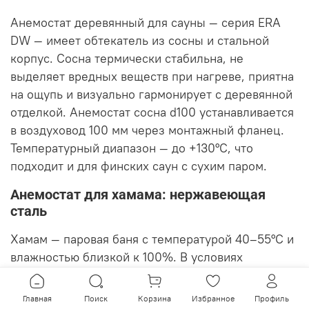
Анемостат деревянный для сауны — серия ERA
DW — имеет обтекатель из сосны и стальной
корпус. Сосна термически стабильна, не
выделяет вредных веществ при нагреве, приятна
на ощупь и визуально гармонирует с деревянной
отделкой. Анемостат сосна d100 устанавливается
в воздуховод 100 мм через монтажный фланец.
Температурный диапазон — до +130°C, что
подходит и для финских саун с сухим паром.
Анемостат для хамама: нержавеющая
сталь
Хамам — паровая баня с температурой 40–55°C и
влажностью близкой к 100%. В условиях
постоянной конденсации влаги пластик быстро
мутнеет и трескается, деревянный обтекатель
Главная
Поиск
Корзина
Избранное
Профиль