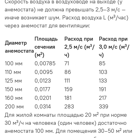
Скорость воздуха в воздуховоде на выходе (у
анемостата) не должна превышать 2,5–3 м/с —
иначе возникает шум. Расход воздуха L (м³/час)
через анемостат для вентиляции:
Площадь
Расход при
Расход при
Диаметр
сечения
2,5 м/с (м³/
3,0 м/с (м³/
анемостата
(м²)
ч)
ч)
100 мм
0,00785
71
85
110 мм
0,0095
86
103
125 мм
0,0123
111
133
150 мм
0,0177
159
191
160 мм
0,0201
181
217
200 мм
0,0314
283
339
Для жилой комнаты площадью 20 м² при норме
30 м³/ч на человека (один человек) достаточно
анемостата 100 мм. Для помещения 30–50 м² или