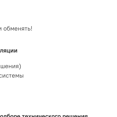
и обменять!
иляции
ешения)
 системы
подборе технического решения