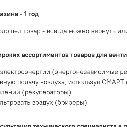
зина - 1 год
одошел товар - всегда можно вернуть ил
ироких ассортиментов товаров для вент
 электроэнергии (энергонезависимые р
вную подачу воздуха, используя СМАРТ
плении (рекуператоры)
льтровать воздух (бризеры)
ультация технического специалиста в 