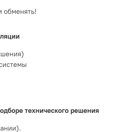
и обменять!
иляции
ешения)
 системы
подборе технического решения
ании).