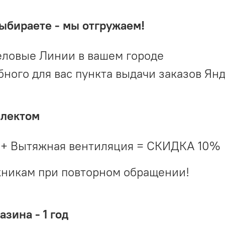
выбираете - мы отгружаем!
ловые Линии в вашем городе
ого для вас пункта выдачи заказов Ян
плектом
 + Вытяжная вентиляция = СКИДКА 10%
жникам при повторном обращении!
зина - 1 год