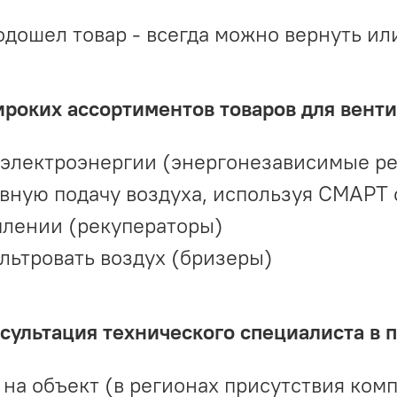
одошел товар - всегда можно вернуть ил
ироких ассортиментов товаров для вент
 электроэнергии (энергонезависимые р
вную подачу воздуха, используя СМАРТ
плении (рекуператоры)
льтровать воздух (бризеры)
ультация технического специалиста в 
на объект (в регионах присутствия комп