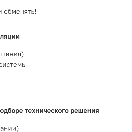
и обменять!
иляции
ешения)
 системы
подборе технического решения
ании).