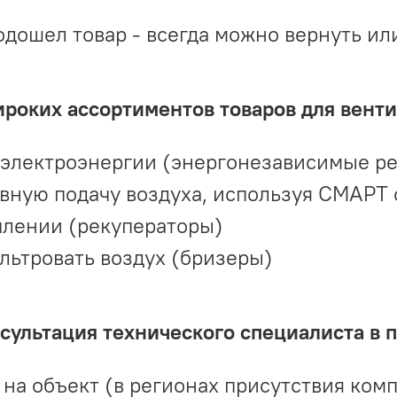
одошел товар - всегда можно вернуть ил
ироких ассортиментов товаров для вент
 электроэнергии (энергонезависимые р
вную подачу воздуха, используя СМАРТ
плении (рекуператоры)
льтровать воздух (бризеры)
ультация технического специалиста в 
на объект (в регионах присутствия комп