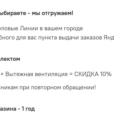
выбираете - мы отгружаем!
ловые Линии в вашем городе
ого для вас пункта выдачи заказов Ян
плектом
 + Вытяжная вентиляция = СКИДКА 10%
жникам при повторном обращении!
зина - 1 год