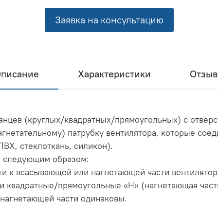
Заявка на консультацию
писание
Характеристики
Отзы
фланцев (круглых/квадратных/прямоугольных) с отвер
гнетательному) патрубку вентилятора, которые сое
Х, стеклоткань, силикон).
и следующим образом:
ти к всасывающей или нагнетающей части вентилятора
 и квадратные/прямоугольные «Н» (нагнетающая част
 нагнетающей части одинаковы.