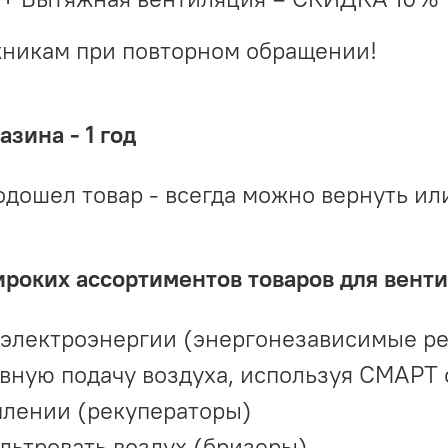
жникам при повторном обращении!
зина - 1 год
одошел товар - всегда можно вернуть ил
ироких ассортиментов товаров для вент
 электроэнергии (энергонезависимые р
вную подачу воздуха, используя СМАРТ
плении (рекуператоры)
льтровать воздух (бризеры)