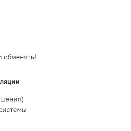
и обменять!
иляции
ешения)
 системы