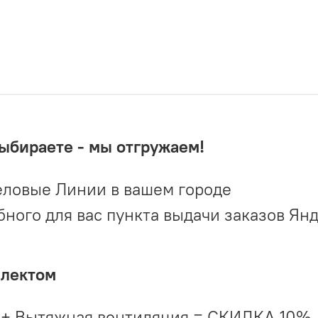
выбираете - мы отгружаем!
ловые Линии в вашем городе
ого для вас пункта выдачи заказов Ян
плектом
 + Вытяжная вентиляция = СКИДКА 10%