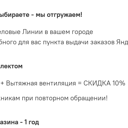
выбираете - мы отгружаем!
ловые Линии в вашем городе
ого для вас пункта выдачи заказов Ян
плектом
 + Вытяжная вентиляция = СКИДКА 10%
жникам при повторном обращении!
зина - 1 год