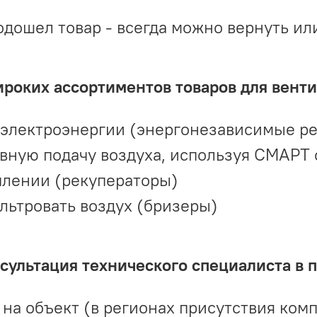
одошел товар - всегда можно вернуть ил
ироких ассортиментов товаров для вент
 электроэнергии (энергонезависимые р
вную подачу воздуха, используя СМАРТ
плении (рекуператоры)
льтровать воздух (бризеры)
ультация технического специалиста в 
на объект (в регионах присутствия комп