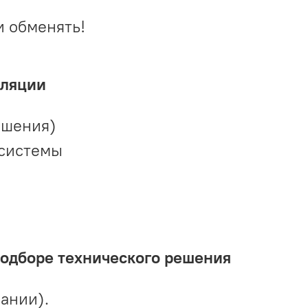
и обменять!
иляции
ешения)
 системы
подборе технического решения
ании).