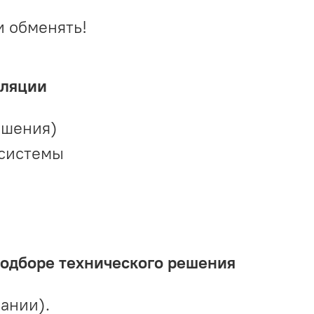
и обменять!
иляции
ешения)
 системы
подборе технического решения
ании).