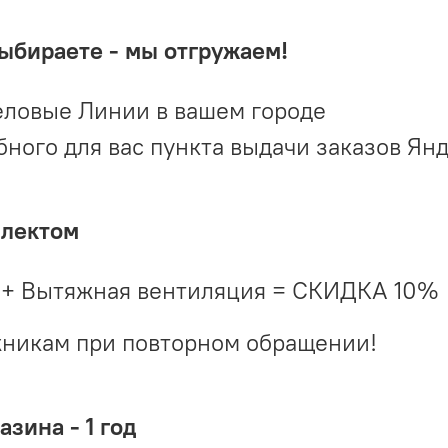
выбираете - мы отгружаем!
ловые Линии в вашем городе
ого для вас пункта выдачи заказов Ян
плектом
 + Вытяжная вентиляция = СКИДКА 10%
жникам при повторном обращении!
зина - 1 год