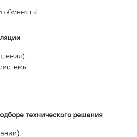
и обменять!
иляции
ешения)
 системы
подборе технического решения
ании).