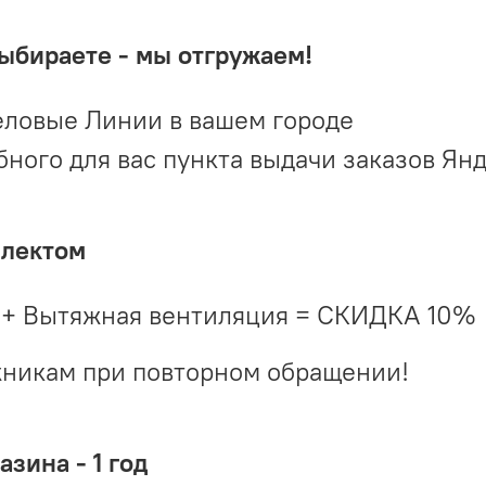
выбираете - мы отгружаем!
ловые Линии в вашем городе
ого для вас пункта выдачи заказов Ян
плектом
 + Вытяжная вентиляция = СКИДКА 10%
жникам при повторном обращении!
зина - 1 год