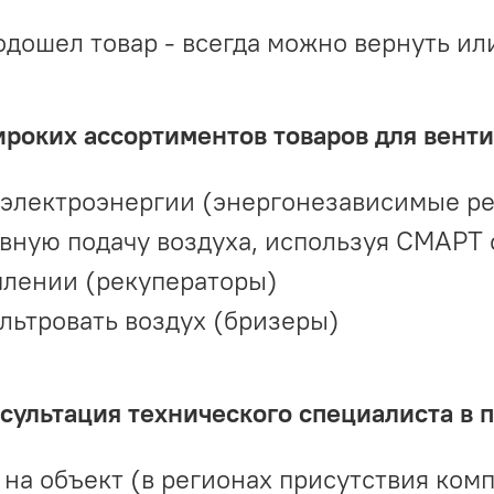
одошел товар - всегда можно вернуть ил
ироких ассортиментов товаров для вент
 электроэнергии (энергонезависимые р
вную подачу воздуха, используя СМАРТ
плении (рекуператоры)
льтровать воздух (бризеры)
ультация технического специалиста в 
на объект (в регионах присутствия комп