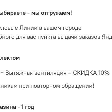
выбираете - мы отгружаем!
ловые Линии в вашем городе
ого для вас пункта выдачи заказов Ян
плектом
 + Вытяжная вентиляция = СКИДКА 10%
жникам при повторном обращении!
зина - 1 год