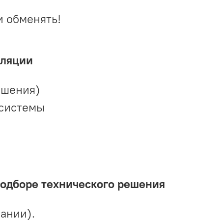
и обменять!
иляции
ешения)
 системы
подборе технического решения
ании).