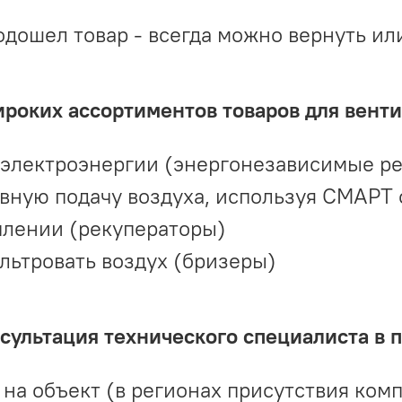
одошел товар - всегда можно вернуть ил
ироких ассортиментов товаров для вент
 электроэнергии (энергонезависимые р
вную подачу воздуха, используя СМАРТ
плении (рекуператоры)
льтровать воздух (бризеры)
ультация технического специалиста в 
на объект (в регионах присутствия комп