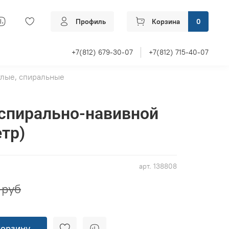
Профиль
Корзина
0
+7(812) 679-30-07
+7(812) 715-40-07
глые, спиральные
спирально-навивной
етр)
арт.
138808
 руб
корзину