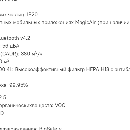
их частиц: IP20
тных мобильных приложениях MagicAir (при наличии 
uetooth v4.2
: 56 дБА
3
 (CADR): 380 м
/ч
2
0 м
00 4L: Высокоэффективный фильтр HEPA H13 с анти
уха: 99,95%
2.5
 органическихвеществ: VOC
ED
еззараживания: BioSafety