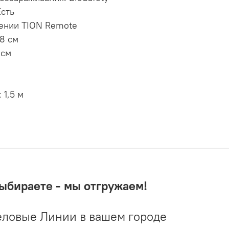
Есть
ении TION Remote
8 cм
 cм
 1,5 м
выбираете - мы отгружаем!
ловые Линии в вашем городе