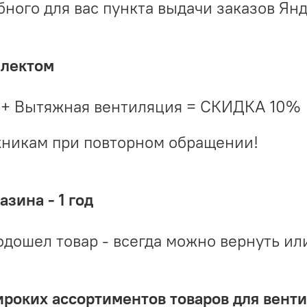
ого для вас пункта выдачи заказов Ян
плектом
 + Вытяжная вентиляция = СКИДКА 10%
жникам при повторном обращении!
зина - 1 год
одошел товар - всегда можно вернуть ил
ироких ассортиментов товаров для вент