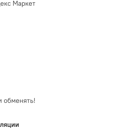
декс Маркет
и обменять!
иляции