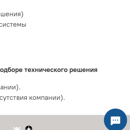
ешения)
 системы
подборе технического решения
ании).
сутствия компании).