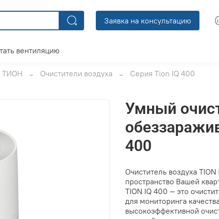
Заявка на консультацию
тать вентиляцию
ТИОН
Очистители воздуха
Серия Tion IQ 400
Умный очис
обеззаражив
400
Очиститель воздуха TION
пространство Вашей квар
TION IQ 400 — это очист
для мониторинга качеств
высокоэффективной очист