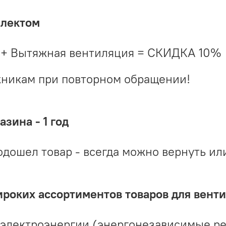
плектом
 + Вытяжная вентиляция = СКИДКА 10%
жникам при повторном обращении!
зина - 1 год
одошел товар - всегда можно вернуть ил
ироких ассортиментов товаров для вент
 электроэнергии (энергонезависимые р