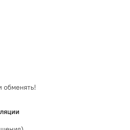
и обменять!
иляции
ешения)