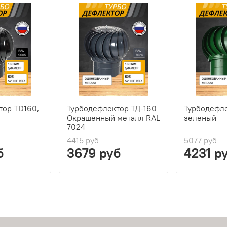
тор TD160,
Турбодефлектор ТД-160
Турбодефле
Окрашенный металл RAL
зеленый
7024
4415 руб
5077 руб
б
3679 руб
4231 р