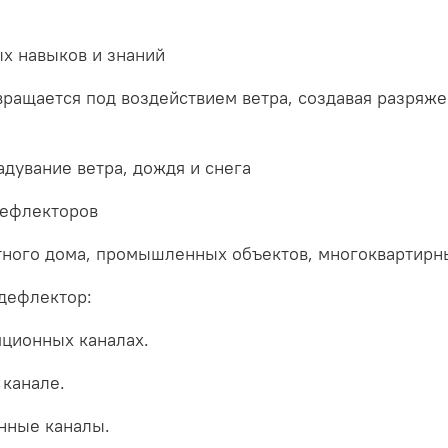
х навыков и знаний
ащается под воздействием ветра, создавая разряжен
дувание ветра, дождя и снега
дефлекторов
тного дома, промышленных объектов, многоквартирн
дефлектор:
ционных каналах.
 канале.
нные каналы.