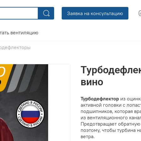
Заявка на консультацию
тать вентиляцию
одефлекторы
Турбодефлек
вино
Турбодефлектор
из оцинк
активной головки с лопа
подшипников, которая вра
из вентиляционного канал
Предотвращает обратную т
поэтому, чтобы турбина н
ветра.