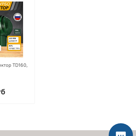
ктор TD160,
уб