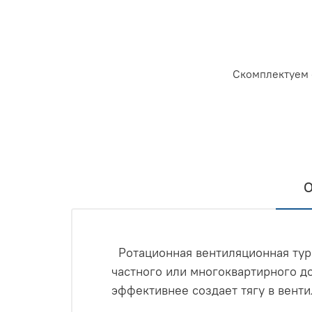
Скомплектуем 
О
Ротационная вентиляционная турб
частного или многоквартирного до
эффективнее создает тягу в вент