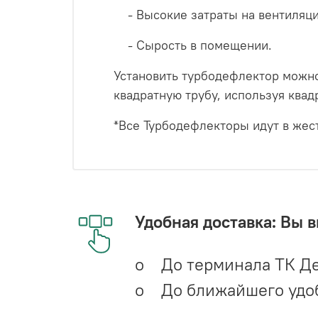
- Высокие затраты на вентиляци
- Сырость в помещении.
Установить турбодефлектор можно 
квадратную трубу, используя ква
*Все Турбодефлекторы идут в жес
Удобная доставка: Вы 
o До терминала ТК Де
o До ближайшего удобн