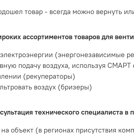
одошел товар - всегда можно вернуть ил
ироких ассортиментов товаров для вент
 электроэнергии (энергонезависимые р
вную подачу воздуха, используя СМАРТ
плении (рекуператоры)
льтровать воздух (бризеры)
ультация технического специалиста в 
на объект (в регионах присутствия комп