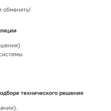
и обменять!
иляции
ешения)
 системы
подборе технического решения
ании).