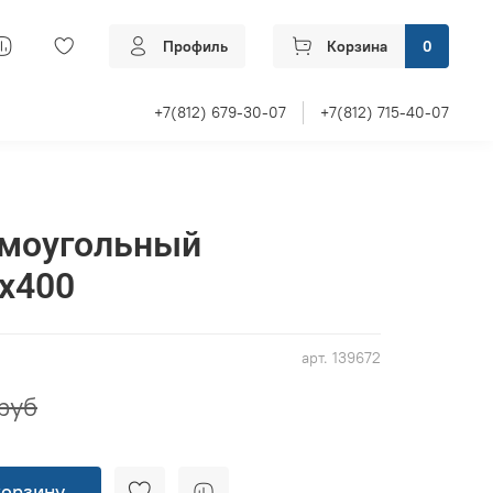
Профиль
Корзина
0
+7(812) 679-30-07
+7(812) 715-40-07
ямоугольный
x400
арт.
139672
 руб
корзину