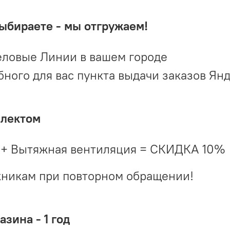
выбираете - мы отгружаем!
ловые Линии в вашем городе
ого для вас пункта выдачи заказов Ян
плектом
 + Вытяжная вентиляция = СКИДКА 10%
жникам при повторном обращении!
зина - 1 год