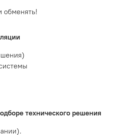
и обменять!
иляции
ешения)
 системы
подборе технического решения
ании).