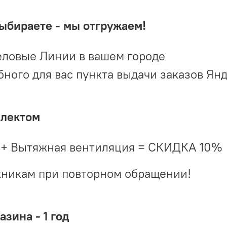
выбираете - мы отгружаем!
ловые Линии в вашем городе
ого для вас пункта выдачи заказов Ян
плектом
 + Вытяжная вентиляция = СКИДКА 10%
жникам при повторном обращении!
зина - 1 год