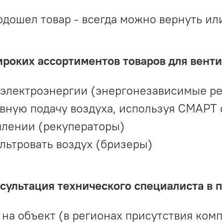
одошел товар - всегда можно вернуть ил
ироких ассортиментов товаров для вент
 электроэнергии (энергонезависимые р
вную подачу воздуха, используя СМАРТ
плении (рекуператоры)
льтровать воздух (бризеры)
ультация технического специалиста в 
на объект (в регионах присутствия комп