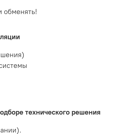
и обменять!
иляции
ешения)
 системы
подборе технического решения
ании).