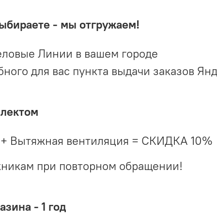
выбираете - мы отгружаем!
ловые Линии в вашем городе
ого для вас пункта выдачи заказов Ян
плектом
 + Вытяжная вентиляция = СКИДКА 10%
жникам при повторном обращении!
зина - 1 год