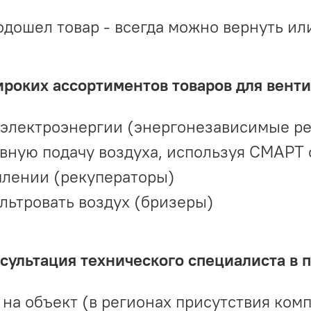
одошел товар - всегда можно вернуть ил
ироких ассортиментов товаров для вент
 электроэнергии (энергонезависимые р
вную подачу воздуха, используя СМАРТ
плении (рекуператоры)
льтровать воздух (бризеры)
ультация технического специалиста в 
на объект (в регионах присутствия комп