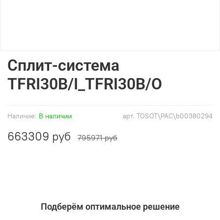
Сплит-система
TFRI30B/I_TFRI30B/O
Наличие:
В наличии
арт.
TOSOT\PAC\b00380294
663309 руб
795971 руб
Подберём оптимальное решение