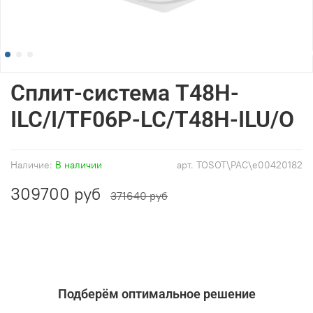
Сплит-система T48H-
ILC/I/TF06P-LC/T48H-ILU/O
Наличие:
В наличии
арт.
TOSOT\PAC\e00420182
309700 руб
371640 руб
Подберём оптимальное решение