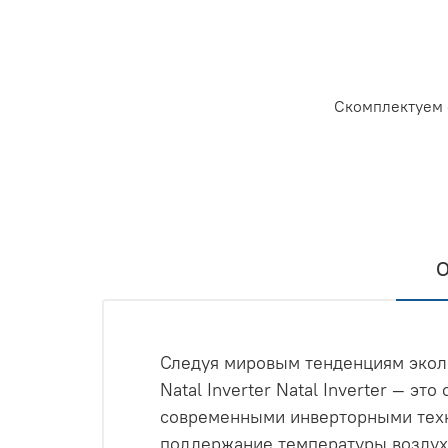
Скомплектуем 
О
Следуя мировым тенденциям эколо
Natal Inverter Natal Inverter — э
современными инверторными техн
поддержание температуры воздух