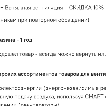
 + Вытяжная вентиляция = СКИДКА 10%
жникам при повторном обращении!
зина - 1 год
одошел товар - всегда можно вернуть ил
ироких ассортиментов товаров для вент
 электроэнергии (энергонезависимые р
вную подачу воздуха, используя СМАРТ
плении (рекуператоры)