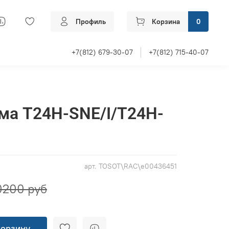
Профиль
Корзина
0
+7(812) 679-30-07
+7(812) 715-40-07
ма T24H-SNE/I/T24H-
арт.
TOSOT\RAC\e00436451
0200 руб
корзину