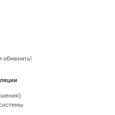
и обменять!
иляции
ешения)
 системы