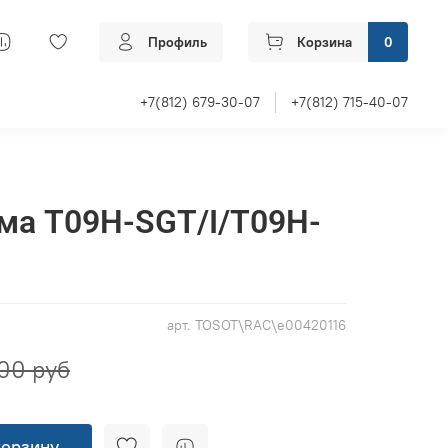
Профиль
Корзина
0
+7(812) 679-30-07
+7(812) 715-40-07
ма T09H-SGT/I/T09H-
арт.
TOSOT\RAC\e00420116
00 руб
корзину