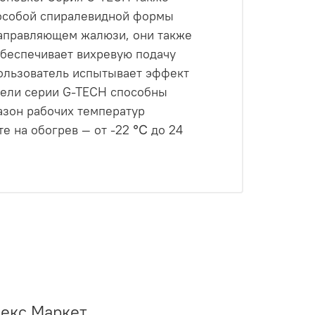
 особой спиралевидной формы
направляющем жалюзи, они также
обеспечивает вихревую подачу
пользователь испытывает эффект
дели серии G-TECH способны
азон рабочих температур
те на обогрев — от -22 ℃ до 24
декс Маркет