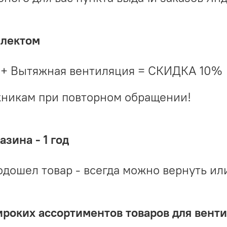
плектом
 + Вытяжная вентиляция = СКИДКА 10%
жникам при повторном обращении!
зина - 1 год
одошел товар - всегда можно вернуть ил
ироких ассортиментов товаров для вент