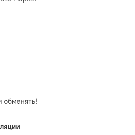
и обменять!
иляции