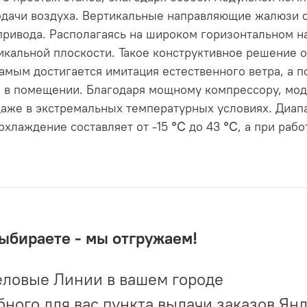
одачи воздуха. Вертикальные направляющие жалюзи
привода. Располагаясь на широком горизонтальном 
тикальной плоскости. Такое конструктивное решение 
самым достигается имитация естественного ветра, а 
я в помещении. Благодаря мощному компрессору, мо
аже в экстремальных температурных условиях. Диап
охлаждение составляет от -15 ℃ до 43 ℃, а при рабо
выбираете - мы отгружаем!
ловые Линии в вашем городе
ого для вас пункта выдачи заказов Ян