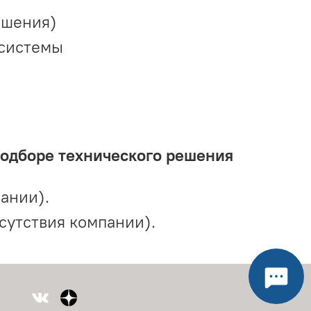
ешения)
 системы
подборе технического решения
ании).
сутствия компании).