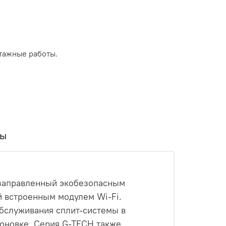
тажные работы.
вы
, заправленный экобезопасным
 встроенным модулем Wi-Fi.
обслуживания сплит-системы в
поновке. Серия G-TECH также