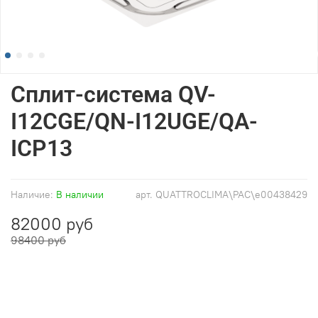
Сплит-система QV-
I12CGE/QN-I12UGE/QA-
ICP13
Наличие:
В наличии
арт.
QUATTROCLIMA\PAC\e00438429
82000 руб
98400 руб