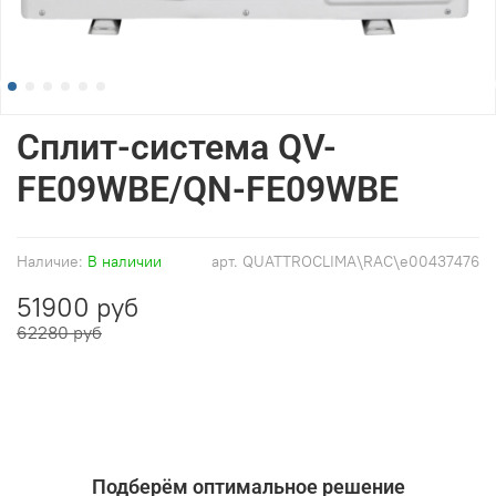
Сплит-система QV-
FE09WBE/QN-FE09WBE
Наличие:
В наличии
арт.
QUATTROCLIMA\RAC\e00437476
51900 руб
62280 руб
Подберём оптимальное решение