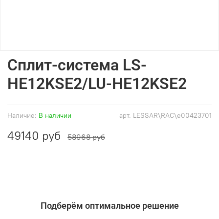
Сплит-система LS-
HE12KSE2/LU-HE12KSE2
Наличие:
В наличии
арт.
LESSAR\RAC\e00423701
49140 руб
58968 руб
Подберём оптимальное решение