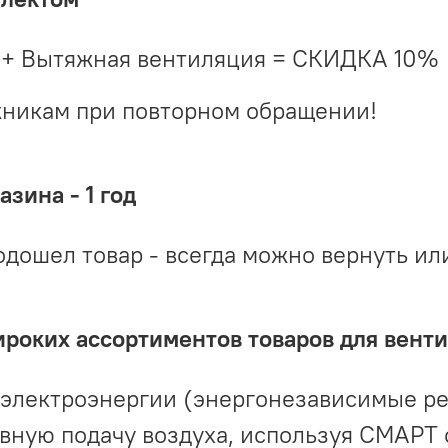
 + Вытяжная вентиляция = СКИДКА 10%
жникам при повторном обращении!
зина - 1 год
одошел товар - всегда можно вернуть ил
ироких ассортиментов товаров для вент
 электроэнергии (энергонезависимые р
вную подачу воздуха, используя СМАРТ