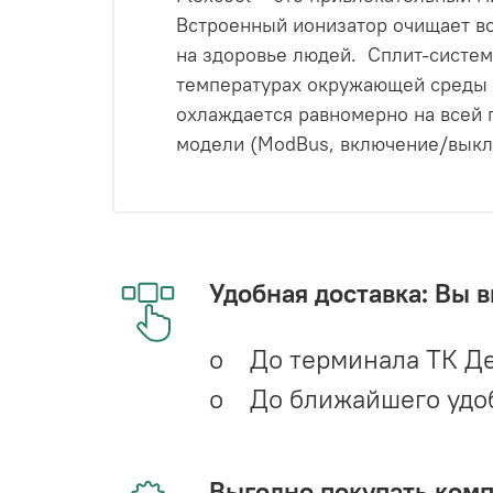
Встроенный ионизатор очищает во
на здоровье людей. Сплит-систем
температурах окружающей среды 
охлаждается равномерно на всей п
модели (ModBus, включение/выкл
Удобная доставка: Вы 
o До терминала ТК Де
o До ближайшего удобн
Выгодно покупать ком