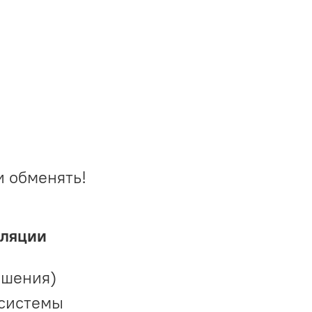
и обменять!
иляции
ешения)
 системы