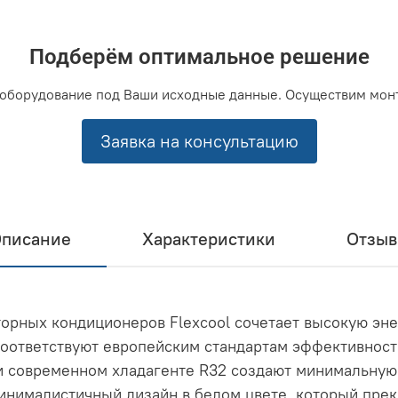
Подберём оптимальное решение
оборудование под Ваши исходные данные. Осуществим мон
Заявка на консультацию
писание
Характеристики
Отзы
торных кондиционеров Flexcool сочетает высокую эн
соответствуют европейским стандартам эффективност
 и современном хладагенте R32 создают минимальную
минималистичный дизайн в белом цвете, который пре