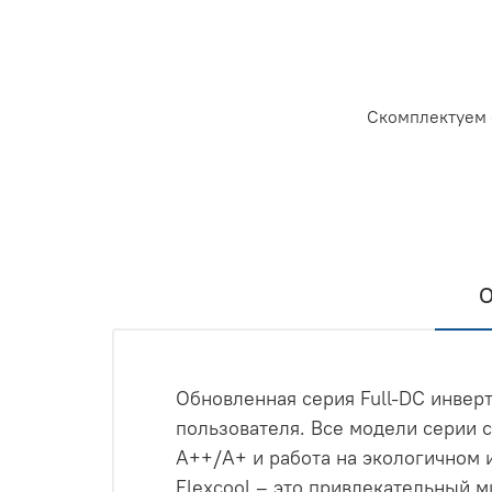
Скомплектуем 
О
Обновленная серия Full-DC инвер
пользователя. Все модели серии 
А++/А+ и работа на экологичном
Flexcool – это привлекательный 