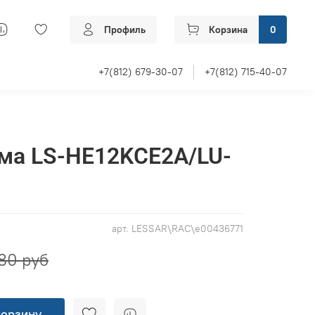
Профиль
Корзина
0
+7(812) 679-30-07
+7(812) 715-40-07
ма LS-HE12KCE2A/LU-
арт.
LESSAR\RAC\e00436771
80 руб
корзину