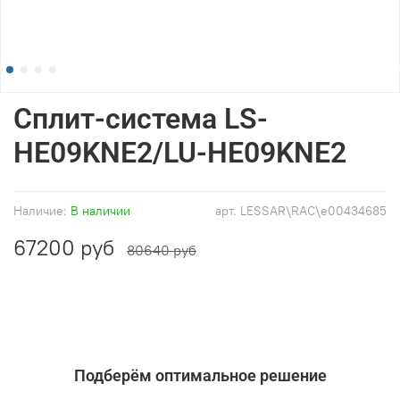
Сплит-система LS-
HE09KNE2/LU-HE09KNE2
Наличие:
В наличии
арт.
LESSAR\RAC\e00434685
67200 руб
80640 руб
Подберём оптимальное решение