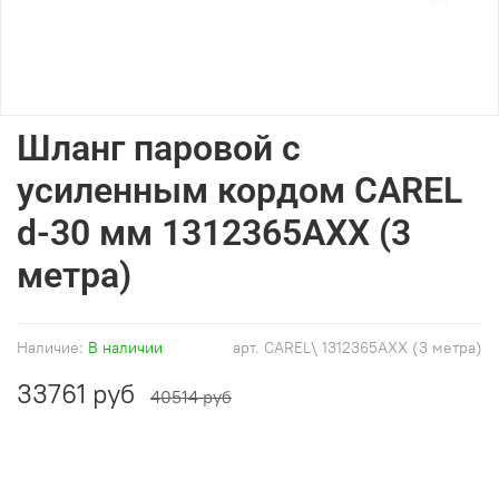
Шланг паровой с
усиленным кордом CAREL
d-30 мм 1312365AXX (3
метра)
Наличие:
В наличии
арт.
CAREL\ 1312365AXX (3 метра)
33761 руб
40514 руб