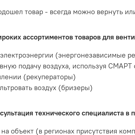
одошел товар - всегда можно вернуть ил
ироких ассортиментов товаров для вент
 электроэнергии (энергонезависимые р
вную подачу воздуха, используя СМАРТ
плении (рекуператоры)
льтровать воздух (бризеры)
ультация технического специалиста в 
на объект (в регионах присутствия комп