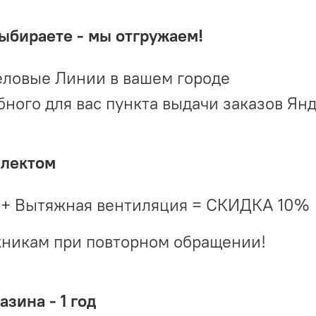
выбираете - мы отгружаем!
ловые Линии в вашем городе
ого для вас пункта выдачи заказов Ян
плектом
 + Вытяжная вентиляция = СКИДКА 10%
жникам при повторном обращении!
зина - 1 год