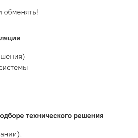
и обменять!
иляции
ешения)
 системы
подборе технического решения
ании).